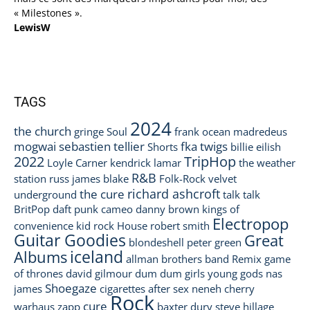
« Milestones ».
LewisW
TAGS
2024
the church
gringe
Soul
frank ocean
madredeus
mogwai
sebastien tellier
fka twigs
Shorts
billie eilish
2022
TripHop
Loyle Carner
kendrick lamar
the weather
R&B
station
russ
james blake
Folk-Rock
velvet
richard ashcroft
the cure
underground
talk talk
BritPop
daft punk
cameo
danny brown
kings of
Electropop
convenience
kid rock
House
robert smith
Guitar Goodies
Great
blondeshell
peter green
iceland
Albums
allman brothers band
Remix
game
of thrones
david gilmour
dum dum girls
young gods
nas
Shoegaze
james
cigarettes after sex
neneh cherry
Rock
cure
warhaus
zapp
baxter dury
steve hillage