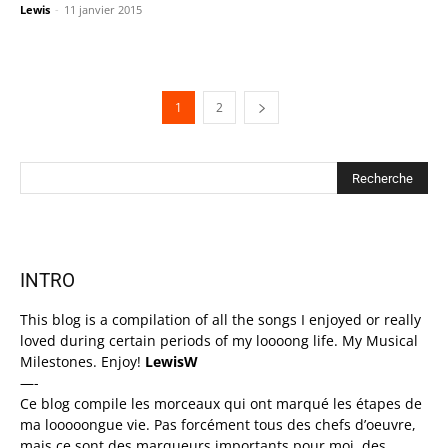
Lewis
-
11 janvier 2015
1
2
INTRO
This blog is a compilation of all the songs I enjoyed or really
loved during certain periods of my loooong life. My Musical
Milestones. Enjoy!
LewisW
—-
Ce blog compile les morceaux qui ont marqué les étapes de
ma looooongue vie. Pas forcément tous des chefs d’oeuvre,
mais ce sont des marqueurs importants pour moi, des