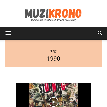
MuziKrono
Tag:
1990