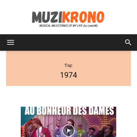
MuziKrono
Tag:
1974