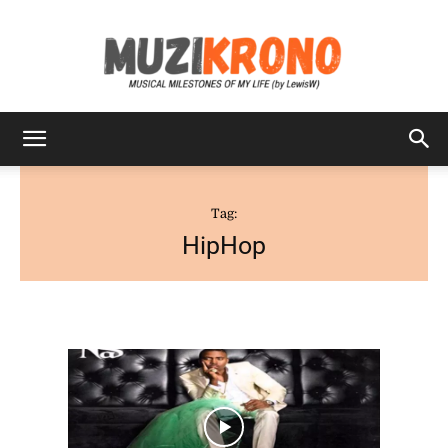
MuziKrono
Tag:
HipHop